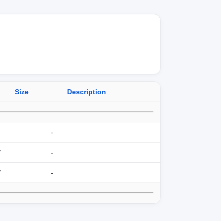
Size
Description
-
7
-
7
-