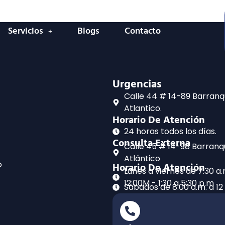
Servicios
Blogs
Contacto
Urgencias
Calle 44 # 14-89 Barranqu
Atlantico.
Horario De Atención
24 horas todos los días.
Consulta Externa
Calle 45 # 14-98 Barranqui
Atlántico
o
Horario De Atención
Lunes a viernes de 7:30 a.
12:00M - 1:30 a 5:30 p.m
Sábados de 8:00 a.m. a 12