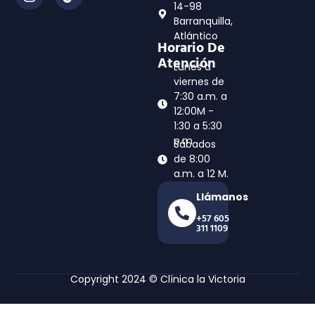
14-98
Barranquilla,
Atlántico
Horario De
Atención
Lunes a
viernes de
7:30 a.m. a
12:00M -
1:30 a 5:30
p.m
Sábados
de 8:00
a.m. a 12 M.
Llámanos
+57 605
311 1109
Copyright 2024 © Clínica la Victoria