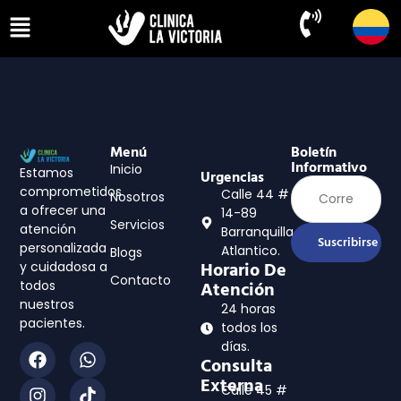
Menú
Boletín
Informativo
Inicio
Estamos
Urgencias
comprometidos
Calle 44 #
Nosotros
a ofrecer una
14-89
Servicios
atención
Barranquilla,
Suscribirse
personalizada
Atlantico.
Blogs
y cuidadosa a
Horario De
Contacto
todos
Atención
nuestros
24 horas
pacientes.
todos los
días.
Consulta
Externa
Calle 45 #