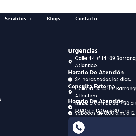
Servicios
Blogs
Contacto
Urgencias
Calle 44 # 14-89 Barranqu
Atlantico.
Horario De Atención
24 horas todos los días.
Consulta Externa
Calle 45 # 14-98 Barranqui
Atlántico
o
Horario De Atención
Lunes a viernes de 7:30 a.
12:00M - 1:30 a 5:30 p.m
Sábados de 8:00 a.m. a 12