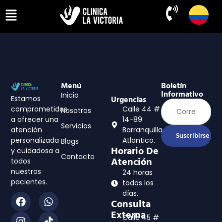
Menú
Boletín
Informativo
Inicio
Estamos
Urgencias
comprometidos
Calle 44 #
Nosotros
a ofrecer una
14-89
Servicios
atención
Barranquilla,
Suscribirse
personalizada
Atlantico.
Blogs
Horario De
y cuidadosa a
Contacto
Atención
todos
nuestros
24 horas
pacientes.
todos los
días.
Consulta
Externa
Calle 45 #