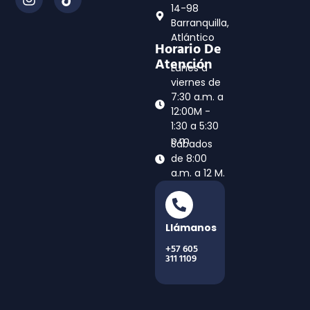
14-98
Barranquilla,
Atlántico
Horario De
Atención
Lunes a
viernes de
7:30 a.m. a
12:00M -
1:30 a 5:30
p.m
Sábados
de 8:00
a.m. a 12 M.
Llámanos
+57 605
311 1109