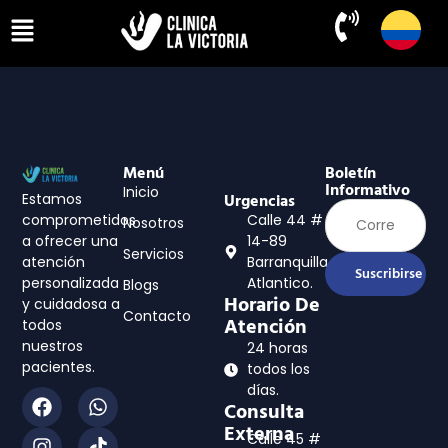
Menú
Boletín
Informativo
Inicio
Estamos
Urgencias
comprometidos
Calle 44 #
Nosotros
a ofrecer una
14-89
Servicios
atención
Barranquilla,
Suscribirse
personalizada
Atlantico.
Blogs
Horario De
y cuidadosa a
Contacto
Atención
todos
nuestros
24 horas
pacientes.
todos los
días.
Consulta
Externa
Calle 45 #