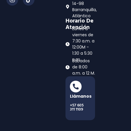
14-98
Barranquilla,
Atlántico
Horario De
Atención
Lunes a
viernes de
7:30 a.m. a
12:00M -
1:30 a 5:30
p.m
Sábados
de 8:00
a.m. a 12 M.
Llámanos
+57 605
311 1109