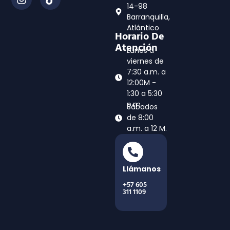
14-98
Barranquilla,
Atlántico
Horario De
Atención
Lunes a
viernes de
7:30 a.m. a
12:00M -
1:30 a 5:30
p.m
Sábados
de 8:00
a.m. a 12 M.
Llámanos
+57 605
311 1109