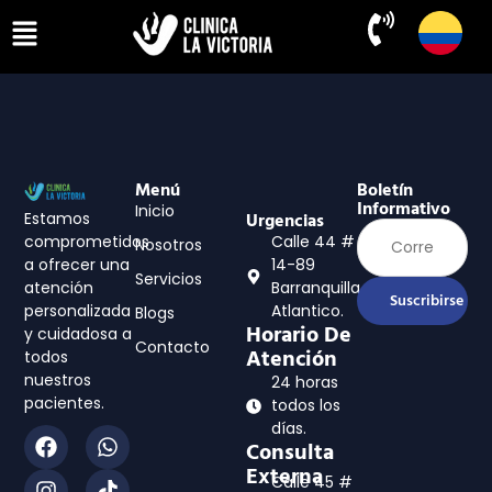
Menú
Boletín
Informativo
Inicio
Estamos
Urgencias
comprometidos
Calle 44 #
Nosotros
a ofrecer una
14-89
Servicios
atención
Barranquilla,
Suscribirse
personalizada
Atlantico.
Blogs
Horario De
y cuidadosa a
Contacto
Atención
todos
nuestros
24 horas
pacientes.
todos los
días.
Consulta
Externa
Calle 45 #