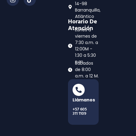
14-98
Barranquilla,
Atlántico
Horario De
Atención
Lunes a
viernes de
7:30 a.m. a
12:00M -
1:30 a 5:30
p.m
Sábados
de 8:00
a.m. a 12 M.
Llámanos
+57 605
311 1109