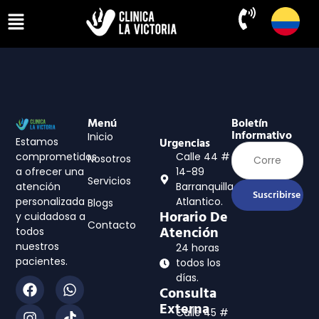
Menú
Boletín
Informativo
Inicio
Estamos
Urgencias
comprometidos
Calle 44 #
Nosotros
a ofrecer una
14-89
Servicios
atención
Barranquilla,
Suscribirse
personalizada
Atlantico.
Blogs
Horario De
y cuidadosa a
Contacto
Atención
todos
nuestros
24 horas
pacientes.
todos los
días.
Consulta
Externa
Calle 45 #