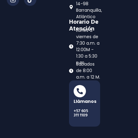
14-98
Barranquilla,
Atlántico
Horario De
Atención
Lunes a
viernes de
7:30 a.m. a
12:00M -
1:30 a 5:30
p.m
Sábados
de 8:00
a.m. a 12 M.
Llámanos
+57 605
311 1109