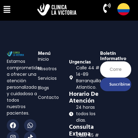
Menú
Boletín
Informativo
Inicio
Estamos
Urgencias
comprometidos
Calle 44 #
Nosotros
a ofrecer una
14-89
Servicios
atención
Barranquilla,
Suscribirse
personalizada
Atlantico.
Blogs
Horario De
y cuidadosa a
Contacto
Atención
todos
nuestros
24 horas
pacientes.
todos los
días.
Consulta
Externa
Calle 45 #