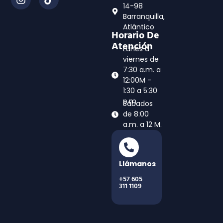
14-98
Barranquilla,
Atlántico
Horario De
Atención
Lunes a
viernes de
7:30 a.m. a
12:00M -
1:30 a 5:30
p.m
Sábados
de 8:00
a.m. a 12 M.
Llámanos
+57 605
311 1109