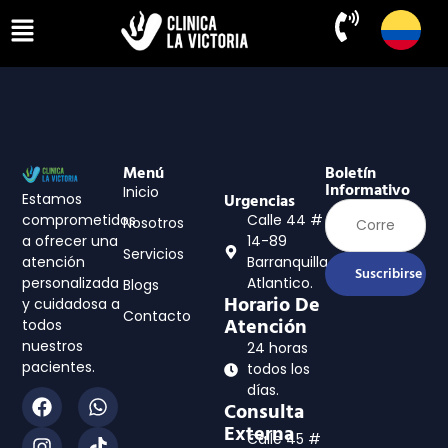
Menú
Boletín
Informativo
Inicio
Estamos
Urgencias
comprometidos
Calle 44 #
Nosotros
a ofrecer una
14-89
Servicios
atención
Barranquilla,
Suscribirse
personalizada
Atlantico.
Blogs
Horario De
y cuidadosa a
Contacto
Atención
todos
nuestros
24 horas
pacientes.
todos los
días.
Consulta
Externa
Calle 45 #